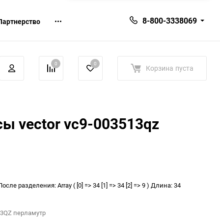
8-800-3338069
Партнерство
0
0
Корзина
пуста
ы vector vc9-003513qz
е разделения: Array ( [0] => 34 [1] => 34 [2] => 9 ) Длина: 34
13QZ перламутр