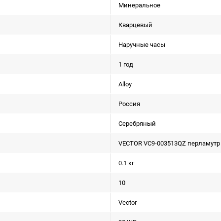
Минеральное
Кварцевый
Наручные часы
1 год
Alloy
Россия
Серебряный
VECTOR VC9-003513QZ перламутр
0.1 кг
10
Vector