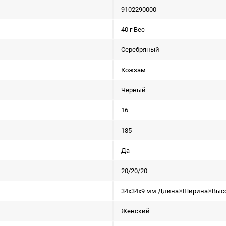
9102290000
40 г Вес
Серебряный
Кожзам
Черный
16
185
Да
20/20/20
34x34x9 мм Длина×Ширина×Выс
Женский