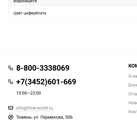
Водозащита
Цвет циферблата
КО
8-800-3338069
О н
+7(3452)601-669
Бло
10:00—22:00
Отз
Нов
info@time-world.ru
Кон
Тюмень, ул. Пермякова, 50Б