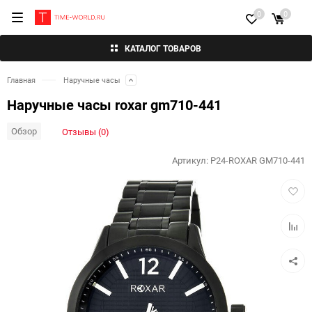
0
0
КАТАЛОГ ТОВАРОВ
Главная
Наручные часы
Наручные часы roxar gm710-441
Обзор
Отзывы (0)
Артикул:
P24-ROXAR GM710-441
Добав
в
избра
Добав
к
сравн