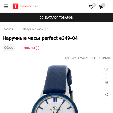
0
0
КАТАЛОГ ТОВАРОВ
Главная
Наручные часы
Наручные часы perfect e349-04
Обзор
Отзывы (0)
Артикул:
P24-PERFECT E349-04
Добав
в
избра
Добав
к
сравн