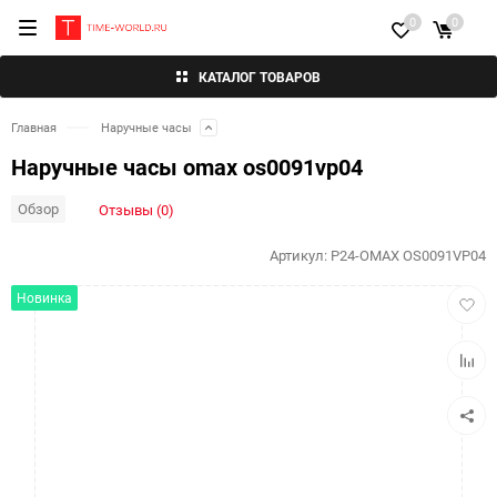
0
0
КАТАЛОГ ТОВАРОВ
Главная
Наручные часы
Наручные часы omax os0091vp04
Обзор
Отзывы (0)
Артикул:
P24-OMAX OS0091VP04
Добав
Новинка
в
избра
Добав
к
сравн