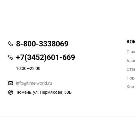
КО
8-800-3338069
О н
+7(3452)601-669
Бло
10:00—22:00
Отз
Нов
info@time-world.ru
Кон
Тюмень, ул. Пермякова, 50Б