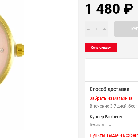
1 480
₽
КУ
Способ доставки
Забрать из магазина
В течение
3-7
дней
Бес
Курьер Boxberry
Бесплатно
Пункты выдачи Boxberr