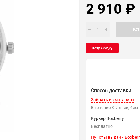
2 910
₽
КУ
Способ доставки
Забрать из магазина
В течение
3-7
дней
Бес
Курьер Boxberry
Бесплатно
Пункты выдачи Boxberr