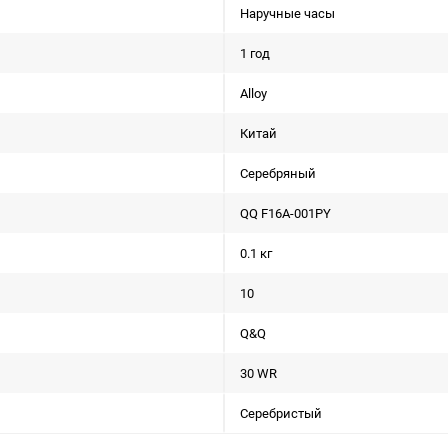
Наручные часы
1 год
Alloy
Китай
Серебряный
QQ F16A-001PY
0.1 кг
10
Q&Q
30 WR
Серебристый