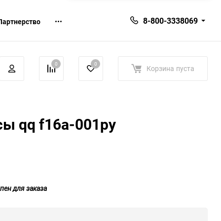
8-800-3338069
Партнерство
0
0
Корзина
пуста
ы qq f16a-001py
пен для заказа