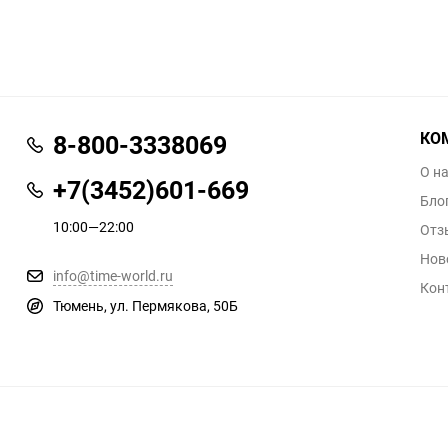
КО
8-800-3338069
О н
+7(3452)601-669
Бло
10:00—22:00
Отз
Нов
info@time-world.ru
Кон
Тюмень, ул. Пермякова, 50Б