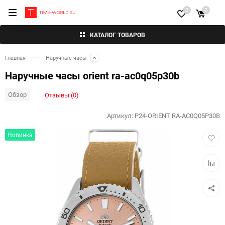
0
0
КАТАЛОГ ТОВАРОВ
Главная
Наручные часы
Наручные часы orient ra-ac0q05p30b
Обзор
Отзывы (0)
Артикул:
P24-ORIENT RA-AC0Q05P30B
Добав
Новинка
в
избра
Добав
к
сравн