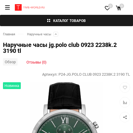
0
0
КАТАЛОГ ТОВАРОВ
Главная
Наручные часы
Наручные часы jg.polo club 0923 2238k.2
3190 tl
Обзор
Отзывы (0)
Артикул:
P24-JG.POLO CLUB 0923 2238K.2 3190 TL
Добав
Новинка
в
избра
Добав
к
сравн