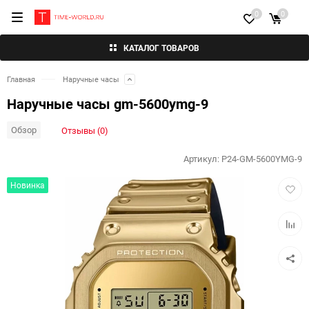
0
0
КАТАЛОГ ТОВАРОВ
Главная
Наручные часы
Наручные часы gm-5600ymg-9
Обзор
Отзывы (0)
Артикул:
P24-GM-5600YMG-9
Добав
Новинка
в
избра
Добав
к
сравн