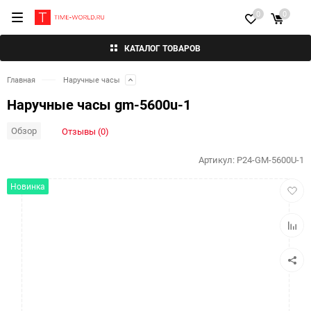
0
0
КАТАЛОГ ТОВАРОВ
Главная
Наручные часы
Наручные часы gm-5600u-1
Обзор
Отзывы (0)
Артикул:
P24-GM-5600U-1
Добав
Новинка
в
избра
Добав
к
сравн