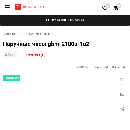
0
0
КАТАЛОГ ТОВАРОВ
Главная
Наручные часы
Наручные часы gbm-2100a-1a2
Обзор
Отзывы (0)
Артикул:
P24-GBM-2100A-1A2
Добав
Новинка
в
избра
Добав
к
сравн