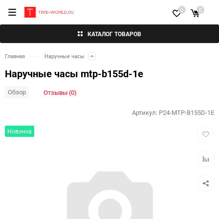
0
0
КАТАЛОГ ТОВАРОВ
Главная
Наручные часы
Наручные часы mtp-b155d-1e
Обзор
Отзывы (0)
Артикул:
P24-MTP-B155D-1E
Добав
Новинка
в
избра
Добав
к
сравн