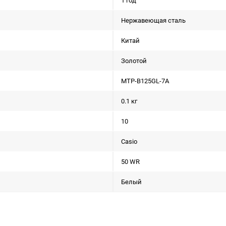
1 год
Нержавеющая сталь
Китай
Золотой
MTP-B125GL-7A
0.1 кг
10
Casio
50 WR
Белый