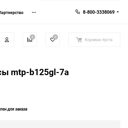
8-800-3338069
Партнерство
0
0
Корзина
пуста
ы mtp-b125gl-7a
пен для заказа