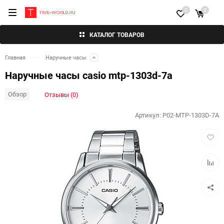
0
0
КАТАЛОГ ТОВАРОВ
Главная
Наручные часы
Наручные часы casio mtp-1303d-7a
Обзор
Отзывы (0)
Артикул:
P02-MTP-1303D-7A
Добав
в
избра
Добав
к
сравн