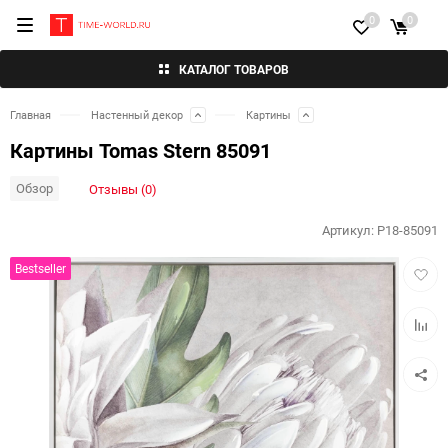
0
0
КАТАЛОГ ТОВАРОВ
Главная
Настенный декор
Картины
Картины Tomas Stern 85091
Обзор
Отзывы (0)
Артикул:
P18-85091
Добав
Bestseller
в
избра
Добав
к
сравн