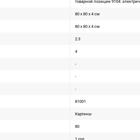
товарной позиции 9104: электри
80 x 80 x 4 см
80 x 80 x 4 см
2.3
4
-
-
-
81001
Картины
80
1 год