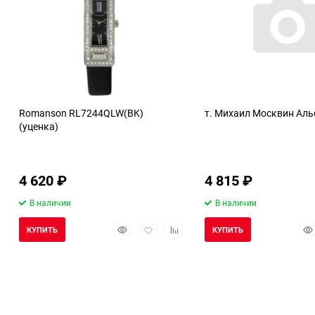
Romanson RL7244QLW(BK)
т. Михаил Москвин Аль
(уценка)
4 620
₽
4 815
₽
В наличии
В наличии
Быстрый
Добавить
Добавить
Бы
КУПИТЬ
КУПИТЬ
просмотр
в
к
про
избранное
сравнению