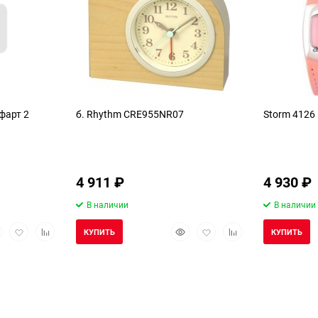
фарт 2
б. Rhythm CRE955NR07
Storm 4126 
4 911
₽
4 930
₽
В наличии
В наличии
стрый
Добавить
Добавить
Быстрый
Добавить
Добавить
КУПИТЬ
КУПИТЬ
смотр
в
к
просмотр
в
к
избранное
сравнению
избранное
сравнению