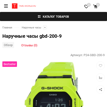
0
0
КАТАЛОГ ТОВАРОВ
Главная
Наручные часы
Наручные часы gbd-200-9
Обзор
Отзывы (0)
Артикул:
P24-GBD-200-9
Добав
Bestseller
в
избра
Добав
к
сравн