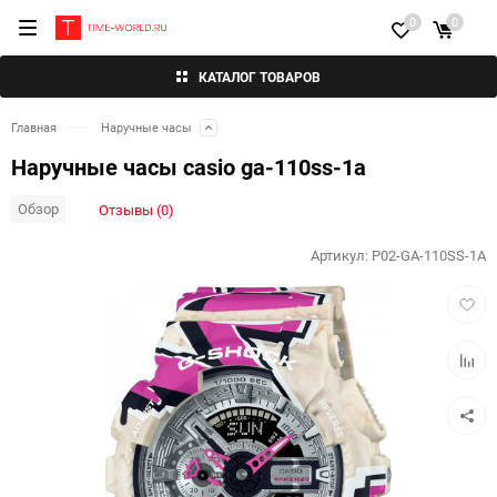
0
0
КАТАЛОГ ТОВАРОВ
Главная
Наручные часы
Наручные часы casio ga-110ss-1a
Обзор
Отзывы (0)
Артикул:
P02-GA-110SS-1A
Добав
в
избра
Добав
к
сравн