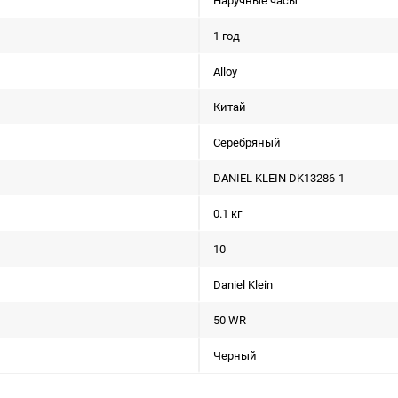
Наручные часы
1 год
Alloy
Китай
Серебряный
DANIEL KLEIN DK13286-1
0.1 кг
10
Daniel Klein
50 WR
Черный