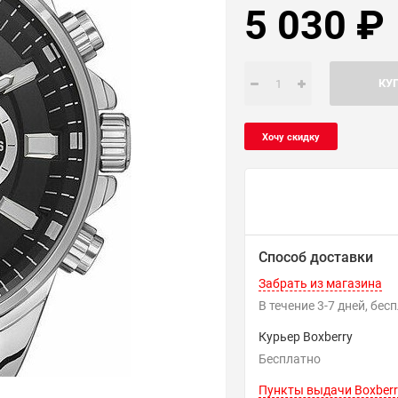
5 030
₽
КУ
Способ доставки
Забрать из магазина
В течение
3-7
дней
Бес
Курьер Boxberry
Бесплатно
Пункты выдачи Boxberr