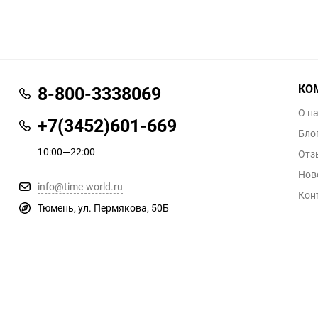
КО
8-800-3338069
О н
+7(3452)601-669
Бло
10:00—22:00
Отз
Нов
info@time-world.ru
Кон
Тюмень, ул. Пермякова, 50Б