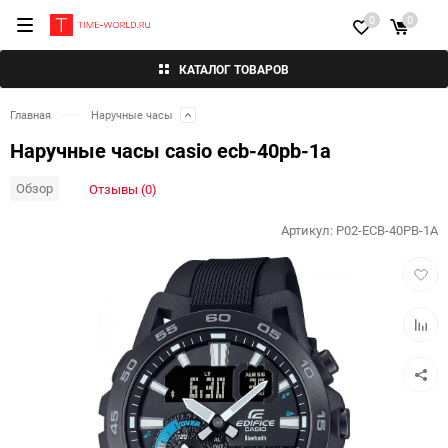
0
0
КАТАЛОГ ТОВАРОВ
Главная
Наручные часы
Наручные часы casio ecb-40pb-1a
Обзор
Отзывы (0)
Артикул:
P02-ECB-40PB-1A
Добав
в
избра
Добав
к
сравн