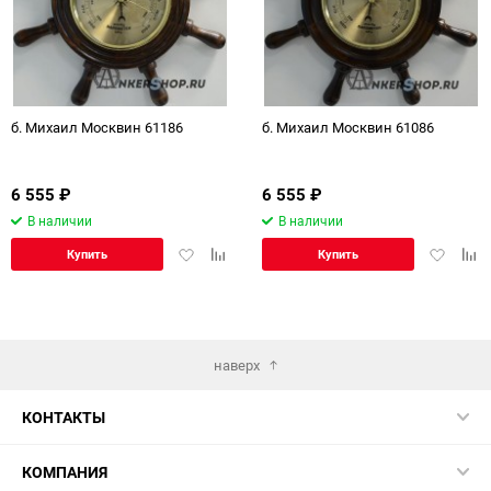
б. Михаил Москвин 61186
б. Михаил Москвин 61086
6 555
₽
6 555
₽
В наличии
В наличии
Добавить
Добавить
Добавит
Доб
Купить
Купить
в
к
в
к
избранное
сравнению
избранн
сра
наверх
КОНТАКТЫ
КОМПАНИЯ