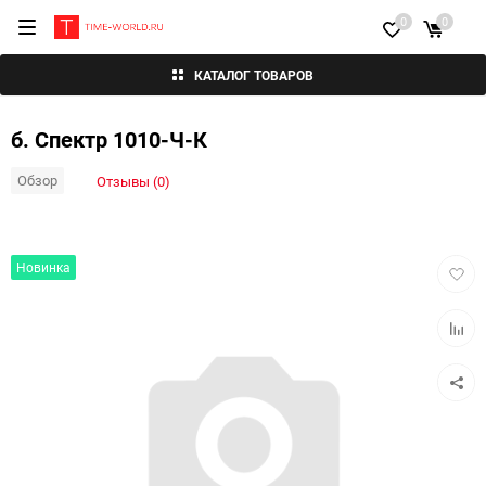
0
0
КАТАЛОГ ТОВАРОВ
б. Спектр 1010-Ч-К
Обзор
Отзывы (0)
Добав
Новинка
в
избра
Добав
к
сравн