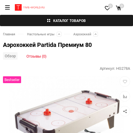
0
0
КАТАЛОГ ТОВАРОВ
Главная
Настольные игры
Аэрохоккей
Аэрохоккей Partida Премиум 80
Обзор
Отзывы (0)
Артикул:
HG278A
Добав
Bestseller
в
избра
Добав
к
сравн