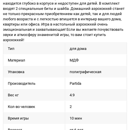
находится глубоко в корпусе и недоступен для детей. В комплект
входят 2 специальные биты и шайба. Домашний аэрохоккей станет
не только прекрасным приобретением как детей, так и для людей
любого возраста и с легкостью впишется в интерьер вашего дома,
квартиры или офиса. Игра в настольный аэрохоккей очень
эмоциональная и захватывающая! Если вы желаете почувствовать
звуки и атмосферу знаменитой игры, то вам стоит купить
аэрохоккей!
Тип
для дома
Материал
МДФ
Упаковка
полиграфическая
Производитель
Partida
Вес кг
4.9
Кол-во человек
2
Время игры
10 мин
Возраст
от 6 лет