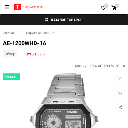
0
0
КАТАЛОГ ТОВАРОВ
Главная
Наручные часы
AE-1200WHD-1A
Обзор
Отзывы (0)
Артикул:
P24-AE-1200WHD-1A
Добав
Новинка
в
избра
Добав
к
сравн