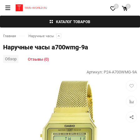
0
0
КАТАЛОГ ТОВАРОВ
Главная
Наручные часы
Наручные часы a700wmg-9a
Обзор
Отзывы (0)
Артикул:
P24-A700WMG-9A
Добав
в
избра
Добав
к
сравн