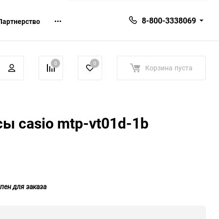
8-800-3338069
Партнерство
0
0
Корзина
пуста
ы casio mtp-vt01d-1b
пен для заказа