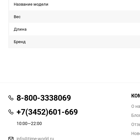
Название модели
Вес
Длина
Бренд
КО
8-800-3338069
О н
+7(3452)601-669
Бло
10:00—22:00
Отз
Нов
info@time-world.ru