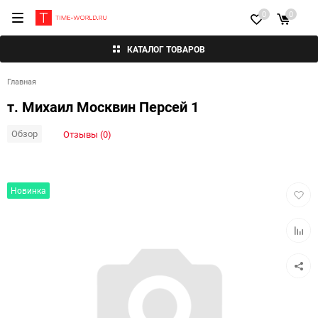
0
0
КАТАЛОГ ТОВАРОВ
Главная
т. Михаил Москвин Персей 1
Обзор
Отзывы (0)
Добав
Новинка
в
избра
Добав
к
сравн