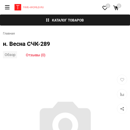
0
0
КАТАЛОГ ТОВАРОВ
Главная
н. Весна СЧК-289
Обзор
Отзывы (0)
Добав
в
избра
Добав
к
сравн