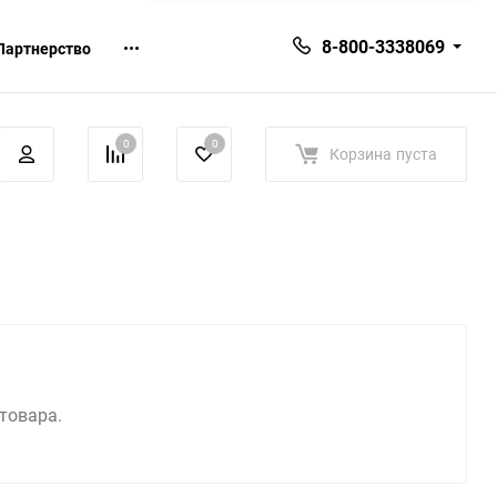
8-800-3338069
Партнерство
0
0
Корзина
пуста
 товара.