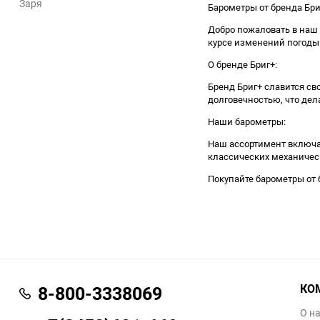
Заря
Барометры от бренда Бр
Добро пожаловать в наш 
курсе изменений погоды
О бренде Бриг+:
Бренд Бриг+ славится с
долговечностью, что дел
Наши барометры:
Наш ассортимент включае
классических механическ
Покупайте барометры от 
КО
8-800-3338069
О н