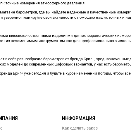
иг+: точные измерения атмосферного давления
магазин барометров, где вы найдете надежные и качественные измерите
 и уверенно планируйте свои активности с помощью наших точных и на
воими высококачественными изделиями для метеорологических измерен
ает их незаменимым инструментом как для профессионального использ
т в себя разнообразие барометров от бренда Бриг+, предназначенных 
их моделей до современных цифровых вариантов, у нас есть барометр 
бренда Бриг+ уже сегодня и будьте в курсе изменений погоды, чтобы 
МПАНИЯ
ИНФОРМАЦИЯ
ас
Как сделать заказ