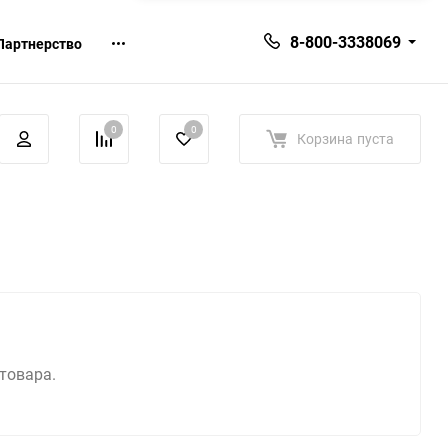
8-800-3338069
Партнерство
0
0
Корзина
пуста
 товара.