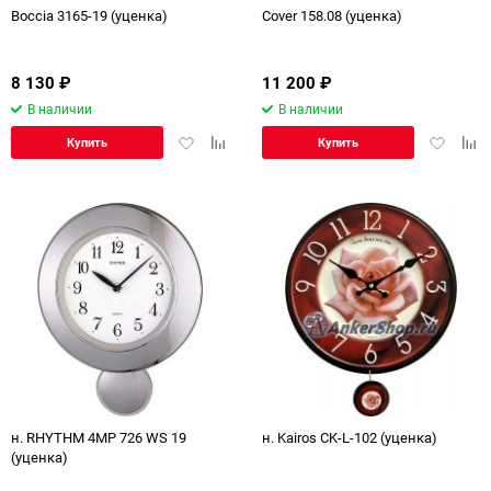
Boccia 3165-19 (уценка)
Cover 158.08 (уценка)
8 130
₽
11 200
₽
В наличии
В наличии
Добавить
Добавить
Добавит
Доб
Купить
Купить
в
к
в
к
избранное
сравнению
избранн
сра
н. RHYTHM 4MP 726 WS 19
н. Kairos CK-L-102 (уценка)
(уценка)