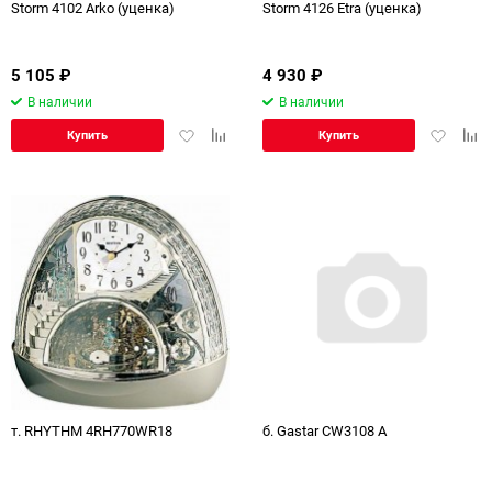
Storm 4102 Arko (уценка)
Storm 4126 Etra (уценка)
5 105
₽
4 930
₽
В наличии
В наличии
Добавить
Добавить
Добавит
Доб
Купить
Купить
в
к
в
к
избранное
сравнению
избранн
сра
т. RHYTHM 4RH770WR18
б. Gastar CW3108 A