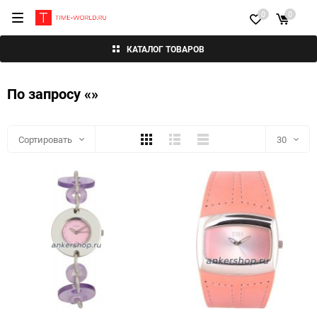
0
0
КАТАЛОГ ТОВАРОВ
По запросу «»
Плитка
Подробно
Компактно
Сортировать
30
30
60
90
150